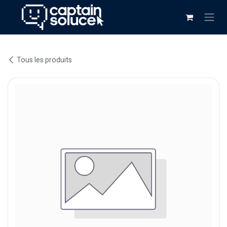
Se rendre au contenu
Tous les produits