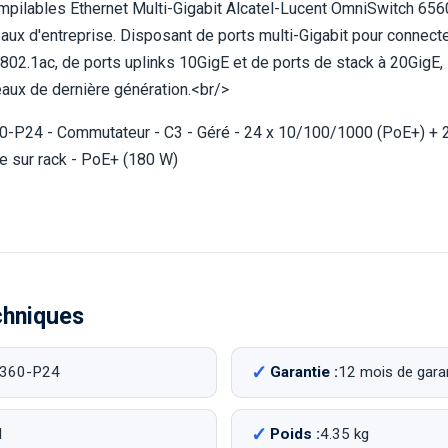
pilables Ethernet Multi-Gigabit Alcatel-Lucent OmniSwitch 6560 
aux d'entreprise. Disposant de ports multi-Gigabit pour connect
 802.1ac, de ports uplinks 10GigE et de ports de stack à 20GigE
eaux de dernière génération.<br/>
0-P24 - Commutateur - C3 - Géré - 24 x 10/100/1000 (PoE+) + 
le sur rack - PoE+ (180 W)
chniques
360-P24
Garantie :
12 mois de garant
M
Poids :
4.35 kg