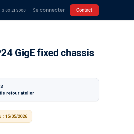
Se connecter
C​​ontact
 3 60 2
1 3000
4 GigE fixed chassis
93
ie retour atelier
 :
15/05/2026