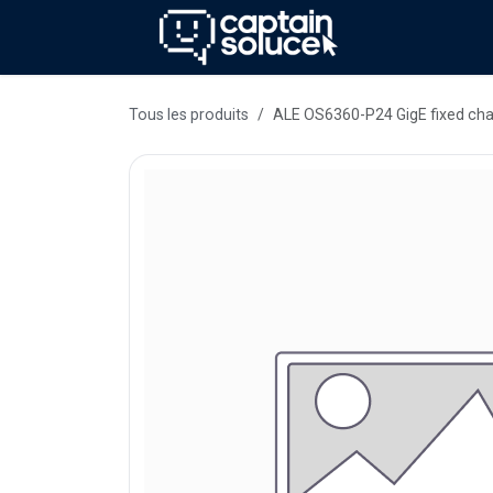
Se rendre au contenu
Méthode
Se
Tous les produits
ALE OS6360-P24 GigE fixed cha