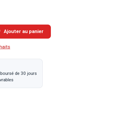
Ajouter au panier
haits
mboursé de 30 jours
uvrables