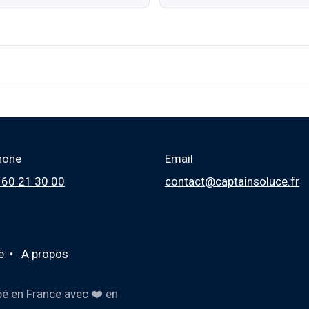
hone
Email
 60 21 30 00
contact@captainsoluce.fr
e
•
A propos
é en France avec ❤️ en