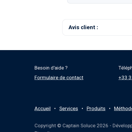
Avis client :
Besoin d'aide ?
Télép
Formulaire de contact
+33 3
Accueil
•
Services
•
Produits
•
M
éthod
Copyright © Captain Soluce 2026 - Développ