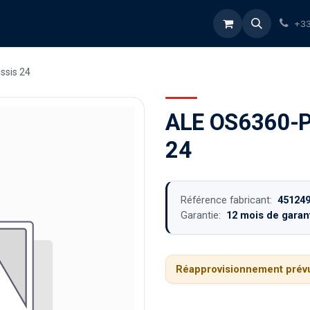
rvices
À propos
Blog
Boutique
+33
ssis 24
ALE OS6360-P2
24
Référence fabricant:
45124
Garantie:
12 mois de garant
Réapprovisionnement prévu