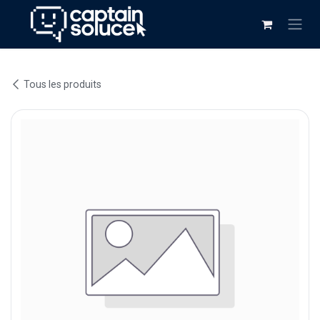
Se rendre au contenu
Tous les produits