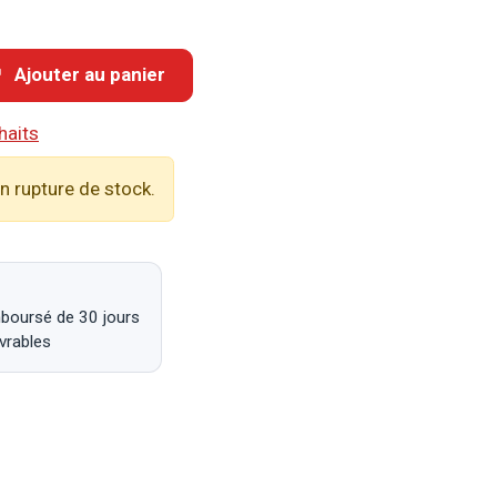
Ajouter au panier
haits
n rupture de stock.
mboursé de 30 jours
uvrables