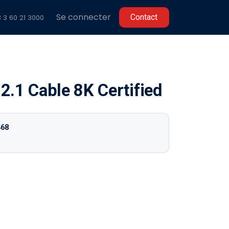
Se connecter
C​​ontact
 3 60 2
1 3000
2.1 Cable 8K Certified
468