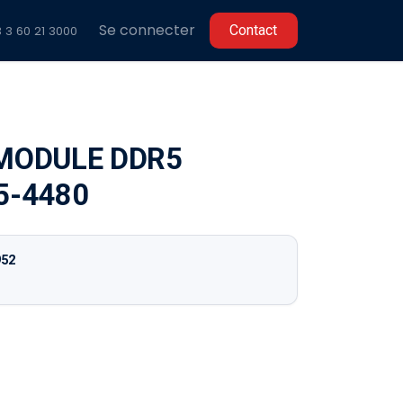
Se connecter
C​​ontact
 3 60 2
1 3000
MODULE DDR5
5-4480
952