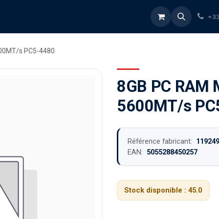
rvices
À propos
Blog
Boutique
+33
00MT/s PC5-4480
8GB PC RAM 
5600MT/s PC
Référence fabricant:
11924
EAN:
5055288450257
Stock disponible :
45.0