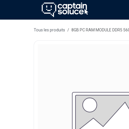
Se rendre au contenu
Méthode
Se
Tous les produits
8GB PC RAM MODULE DDR5 56