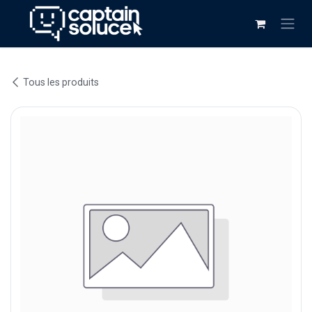
Se rendre au contenu
Tous les produits