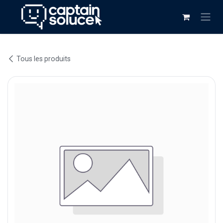
Se rendre au contenu
Tous les produits